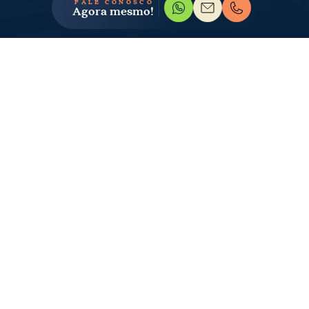
FALE CONOSCO
Agora mesmo!
LOCALIZAÇÃO
O lugar certo para
viver bem
Passeio dos Sambaquis, 660 -
Riviera de São Lourenço
Bertioga - SP
Como chegar: