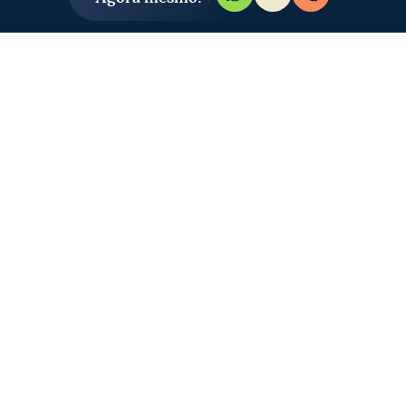
LOCALIZAÇÃO
O lugar certo para
viver bem
Rua Pedro Doll, 440, - Santana
- São Paulo - SP
Como chegar:
Waze
Google Maps